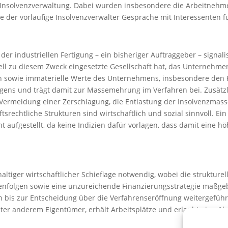
 Insolvenzverwaltung. Dabei wurden insbesondere die Arbeitnehm
rte der vorläufige Insolvenzverwalter Gespräche mit Interessenten
r industriellen Fertigung – ein bisheriger Auftraggeber – signalisi
iell zu diesem Zweck eingesetzte Gesellschaft hat, das Unterneh
sowie immaterielle Werte des Unternehmens, insbesondere den Fir
gens und trägt damit zur Massemehrung im Verfahren bei. Zusätzl
e Vermeidung einer Zerschlagung, die Entlastung der Insolvenzmas
srechtliche Strukturen sind wirtschaftlich und sozial sinnvoll. Ei
aufgestellt, da keine Indizien dafür vorlagen, dass damit eine hö
tiger wirtschaftlicher Schieflage notwendig, wobei die strukture
enfolgen sowie eine unzureichende Finanzierungsstrategie maßgebl
 bis zur Entscheidung über die Verfahrenseröffnung weitergefüh
nter anderem Eigentümer, erhält Arbeitsplätze und erlaubt eine ü