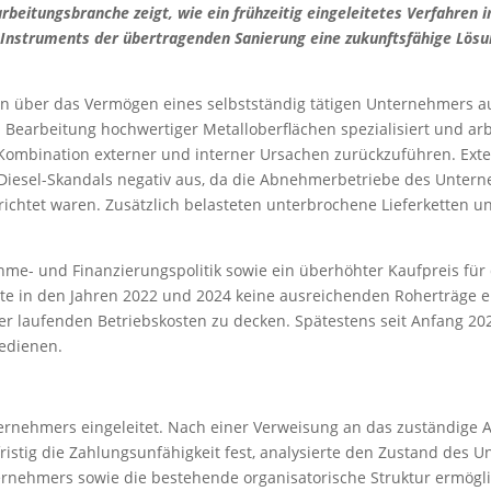
earbeitungsbranche zeigt, wie ein frühzeitig eingeleitetes Verfahre
s Instruments der übertragenden Sanierung eine zukunftsfähige Lösu
n über das Vermögen eines selbstständig tätigen Unternehmers au
earbeitung hochwertiger Metalloberflächen spezialisiert und arb
e Kombination externer und interner Ursachen zurückzuführen. Ext
esel-Skandals negativ aus, da die Abnehmerbetriebe des Untern
chtet waren. Zusätzlich belasteten unterbrochene Lieferketten und
nahme- und Finanzierungspolitik sowie ein überhöhter Kaufpreis 
te in den Jahren 2022 und 2024 keine ausreichenden Roherträge er
r laufenden Betriebskosten zu decken. Spätestens seit Anfang 2
bedienen.
rnehmers eingeleitet. Nach einer Verweisung an das zuständige A
rzfristig die Zahlungsunfähigkeit fest, analysierte den Zustand des
ernehmers sowie die bestehende organisatorische Struktur ermögl