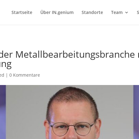
Startseite
Über IN.genium
Standorte
Team
S
 der Metallbearbeitungsbranche m
ung
ed
|
0 Kommentare