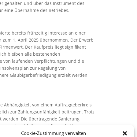
er gehalten und über das Instrument des
 für eine Übernahme des Betriebes.
erte bereits frühzeitig Interesse an einer
men zum 1. April 2025 übernommen. Der Erwerb
menwert. Der Kaufpreis liegt signifikant
ich bleiben alle bestehenden
se von laufenden Verpflichtungen und die
n Insolvenzplan zur Regelung von
here Gläubigerbefriedigung erzielt werden
lle Abhängigkeit von einem Auftraggeberkreis
ich zur Zahlungsunfähigkeit beitrugen. Trotz
rt werden. Die übertragende Sanierung
ber dem Liquidationswert liegende Verwertung
Cookie-Zustimmung verwalten