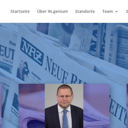
Startseite
Über IN.genium
Standorte
Team
S