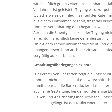
wirtschaftlich guten Zeiten unscheinbar, entf
Vierjahresfrist geleistete Tilgung wird zur pot
typischerweise der Tilgungsanteil der Rate – 
aus einem Einkommen bezahlt, trägt das Risiko,
„innere“ Vereinbarung der Ehegatten, wonach de
Abreden die Unentgeltlichkeit der Tilgung nich
anfechtungsrechtlich keine Gegenleistung. Ein d
Objekt dem Familienwohnbedarf dient und die Z
unangemessen, kann auch der Zinsanteil anfec
sorgfältig aufzuarbeiten.
Gestaltungsüberlegungen ex ante
Für Berater von Ehegatten zeigt die Entschei
Annuität nicht einseitig auf den wirtschaftlic
unmittelbar an die Bank reduziert das spätere 
auch eine Gestaltung, bei der nur derjenige Eh
Risiken und Absicherungsbedürfnissen. Entsch
dies nicht gelingt, ist das Risiko einer späte