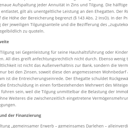
enaue Aufspaltung jeder Annuität in Zins und Tilgung. Die hälftige
tlastet, gilt als unentgeltliche Leistung an den Ehegatten. Der 
f die Höhe der Bereicherung begrenzt (§ 143 Abs. 2 InsO). In der 
g der jeweiligen Tilgungsanteile und die Bezifferung des „zugutek
gelbildlich zu quoteln.
weite
Tilgung sei Gegenleistung für seine Haushaltsführung oder Kind
 All dies greift anfechtungsrechtlich nicht durch. Ebenso wenig 
geltlichkeit ist nicht das Außenverhältnis zur Bank, sondern die 
s nur bei den Zinsen, soweit diese den angemessenen Wohnbedarf a
m ist die Entreicherungseinrede. Der Ehegatte schuldet Rückgewähr
ich die Entschuldung in einen fortbestehenden Mehrwert des Miteig
führen sein, weil die Tilgung unmittelbar die Belastung der Immobi
ohne Weiteres die zwischenzeitlich eingetretene Vermögensmehrun
egungen.
und der Finanzierung
staltung „gemeinsamer Erwerb – gemeinsames Darlehen – alleinverdie