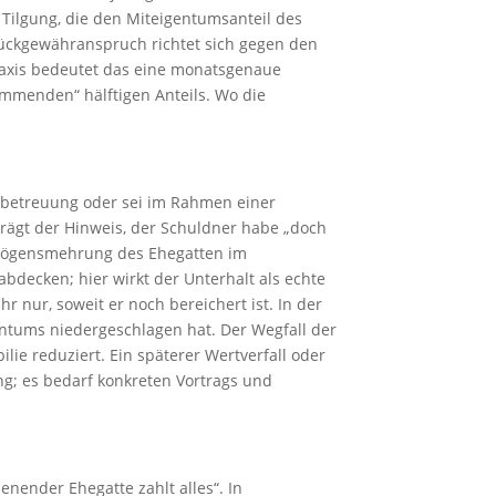
 Tilgung, die den Miteigentumsanteil des
Rückgewähranspruch richtet sich gegen den
Praxis bedeutet das eine monatsgenaue
ommenden“ hälftigen Anteils. Wo die
erbetreuung oder sei im Rahmen einer
trägt der Hinweis, der Schuldner habe „doch
Vermögensmehrung des Ehegatten im
bdecken; hier wirkt der Unterhalt als echte
 nur, soweit er noch bereichert ist. In der
entums niedergeschlagen hat. Der Wegfall der
lie reduziert. Ein späterer Wertverfall oder
g; es bedarf konkreten Vortrags und
nender Ehegatte zahlt alles“. In