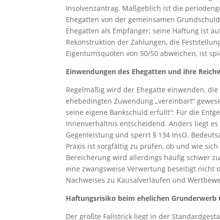
Insolvenzantrag. Maßgeblich ist die periodeng
Ehegatten von der gemeinsamen Grundschuld en
Ehegatten als Empfänger; seine Haftung ist au
Rekonstruktion der Zahlungen, die Feststellun
Eigentumsquoten von 50/50 abweichen, ist spie
Einwendungen des Ehegatten und ihre Reich
Regelmäßig wird der Ehegatte einwenden, die 
ehebedingten Zuwendung „vereinbart“ gewesen.
seine eigene Bankschuld erfüllt“: Für die Ent
Innenverhältnis entscheidend. Anders liegt e
Gegenleistung und sperrt § 134 InsO. Bedeutsa
Praxis ist sorgfältig zu prüfen, ob und wie s
Bereicherung wird allerdings häufig schwer zu 
eine zwangsweise Verwertung beseitigt nicht 
Nachweises zu Kausalverläufen und Wertbew
Haftungsrisiko beim ehelichen Grunderwerb 
Der größte Fallstrick liegt in der Standardge