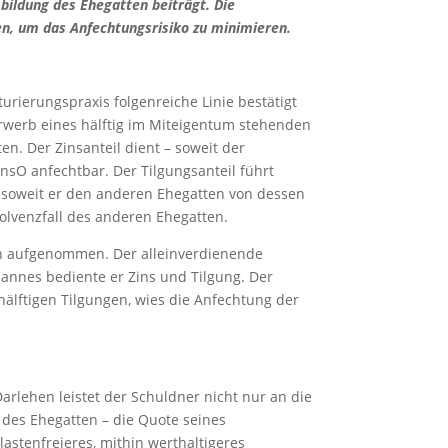
sbildung des Ehegatten beiträgt. Die
en, um das Anfechtungsrisiko zu minimieren.
turierungspraxis folgenreiche Linie bestätigt
Erwerb eines hälftig im Miteigentum stehenden
n. Der Zinsanteil dient – soweit der
InsO anfechtbar. Der Tilgungsanteil führt
 soweit er den anderen Ehegatten von dessen
solvenzfall des anderen Ehegatten.
en aufgenommen. Der alleinverdienende
mannes bediente er Zins und Tilgung. Der
 hälftigen Tilgungen, wies die Anfechtung der
rlehen leistet der Schuldner nicht nur an die
 des Ehegatten – die Quote seines
astenfreieres, mithin werthaltigeres