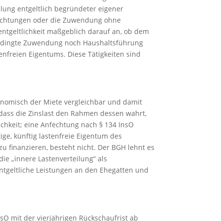
llung entgeltlich begründeter eigener
pflichtungen oder die Zuwendung ohne
entgeltlichkeit maßgeblich darauf an, ob dem
hebedingte Zuwendung noch Haushaltsführung
nfreien Eigentums. Diese Tätigkeiten sind
konomisch der Miete vergleichbar und damit
t, dass die Zinslast den Rahmen dessen wahrt,
hkeit; eine Anfechtung nach § 134 InsO
ige, künftig lastenfreie Eigentum des
 finanzieren, besteht nicht. Der BGH lehnt es
ie „innere Lastenverteilung“ als
entgeltliche Leistungen an den Ehegatten und
nsO mit der vierjährigen Rückschaufrist ab