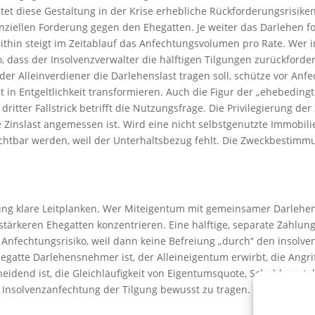
altet diese Gestaltung in der Krise erhebliche Rückforderungsrisi
enziellen Forderung gegen den Ehegatten. Je weiter das Darlehen for
mithin steigt im Zeitablauf das Anfechtungsvolumen pro Rate. Wer i
 dass der Insolvenzverwalter die hälftigen Tilgungen zurückfordert.
r Alleinverdiener die Darlehenslast tragen soll, schütze vor Anfec
t in Entgeltlichkeit transformieren. Auch die Figur der „ehebedingt
ritter Fallstrick betrifft die Nutzungsfrage. Die Privilegierung der
inslast angemessen ist. Wird eine nicht selbstgenutzte Immobilie f
htbar werden, weil der Unterhaltsbezug fehlt. Die Zweckbestimmu
dung klare Leitplanken. Wer Miteigentum mit gemeinsamer Darlehen
h stärkeren Ehegatten konzentrieren. Eine hälftige, separate Zahlu
Anfechtungsrisiko, weil dann keine Befreiung „durch“ den insolvent
egatte Darlehensnehmer ist, der Alleineigentum erwirbt, die Angriff
eidend ist, die Gleichläufigkeit von Eigentumsquote, Schuldnerst
ren Insolvenzanfechtung der Tilgung bewusst zu tragen.