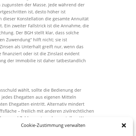
ken zugunsten der Masse. Jede während der
tgeschritten ist, desto höher ist
n dieser Konstellation die gesamte Annuität
 Ein zweiter Fallstrick ist die Annahme, die
htung. Der BGH stellt klar, dass solche
en Zuwendung“ hilft nicht; sie ist
 Zinsen als Unterhalt greift nur, wenn das
inanziert oder ist die Zinslast evident
ng der Immobilie ist daher tatbestandlich
sschuld wählt, sollte die Bedienung der
ng jedes Ehegatten aus eigenen Mitteln
en Ehegatten eintritt. Alternativ mindert
sfläche – freilich mit anderen zivilrechtlichen
ellung und Zahlungsstrom herzustellen. Wo
Cookie-Zustimmung verwalten