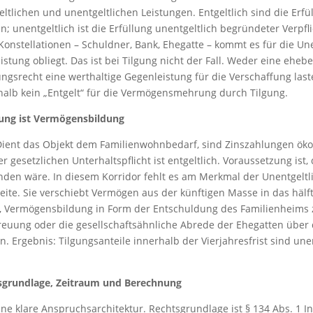
ltlichen und unentgeltlichen Leistungen. Entgeltlich sind die Erfü
en; unentgeltlich ist die Erfüllung unentgeltlich begründeter Ver
Konstellationen – Schuldner, Bank, Ehegatte – kommt es für die Un
istung obliegt. Das ist bei Tilgung nicht der Fall. Weder eine e
srecht eine werthaltige Gegenleistung für die Verschaffung laste
shalb kein „Entgelt“ für die Vermögensmehrung durch Tilgung.
ilgung ist Vermögensbildung
e: Dient das Objekt dem Familienwohnbedarf, sind Zinszahlungen ö
er gesetzlichen Unterhaltspflicht ist entgeltlich. Voraussetzung is
n wäre. In diesem Korridor fehlt es am Merkmal der Unentgeltlic
eite. Sie verschiebt Vermögen aus der künftigen Masse in das hälft
h, Vermögensbildung in Form der Entschuldung des Familienheims zu
euung oder die gesellschaftsähnliche Abrede der Ehegatten über d
. Ergebnis: Tilgungsanteile innerhalb der Vierjahresfrist sind un
hsgrundlage, Zeitraum und Berechnung
ne klare Anspruchsarchitektur. Rechtsgrundlage ist § 134 Abs. 1 I