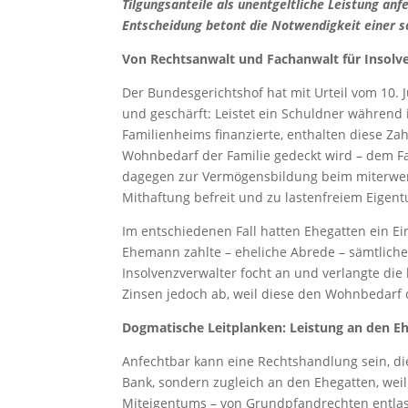
Tilgungsanteile als unentgeltliche Leistung anf
Entscheidung betont die Notwendigkeit einer s
Von Rechtsanwalt und Fachanwalt für Insolv
Der Bundesgerichtshof hat mit Urteil vom 10. Ju
und geschärft: Leistet ein Schuldner während
Familienheims finanzierte, enthalten diese Za
Wohnbedarf der Familie gedeckt wird – dem Fami
dagegen zur Vermögensbildung beim miterwerb
Mithaftung befreit und zu lastenfreiem Eigent
Im entschiedenen Fall hatten Ehegatten ein 
Ehemann zahlte – eheliche Abrede – sämtliche 
Insolvenzverwalter focht an und verlangte die 
Zinsen jedoch ab, weil diese den Wohnbedarf 
Dogmatische Leitplanken: Leistung an den Eh
Anfechtbar kann eine Rechtshandlung sein, di
Bank, sondern zugleich an den Ehegatten, wei
Miteigentums – von Grundpfandrechten entlaste