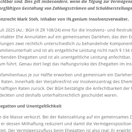
echtbar sind. Dies gilt insbesondere, wenn die Tilgung zur Vermögen
orgfältigen Gestaltung von Zahlungsströmen und Schuldnerstellung
enzrecht Mark Steh, Inhaber von IN.genium Insolvenzverwalter
.
li 2025 (Az.: BGH IX ZR 108/24) eine für die Insolvenz- und Restruk
 intakter Ehe Annuitäten auf ein gemeinsames Darlehen, das den 
hlungen zwei rechtlich unterschiedlich zu behandelnde Komponente
lienunterhalt und ist als entgeltliche Leistung nicht nach § 134 
enden Ehegatten und ist als unentgeltliche Leistung anfechtbar,
um führt. Genau dort liegt das Haftungsrisiko des Ehegatten im In
Einfamilienhaus je zur Hälfte erworben und gemeinsam ein Darleh
Raten. Innerhalb der Vierjahresfrist vor Insolvenzantrag des Ehe
hälftigen Raten zurück. Der BGH bestätigte die Anfechtbarkeit der
deckten und deshalb unterhaltsrechtlich geschuldet waren.
egatten und Unentgeltlichkeit
e die Masse verkürzt. Bei der Ratenzahlung auf ein gemeinsames Da
l er dessen Mithaftung reduziert und damit die Vermögensposition
t. Der Vermögenszufluss beim Ehegatten ist also real: Er erwirbt l