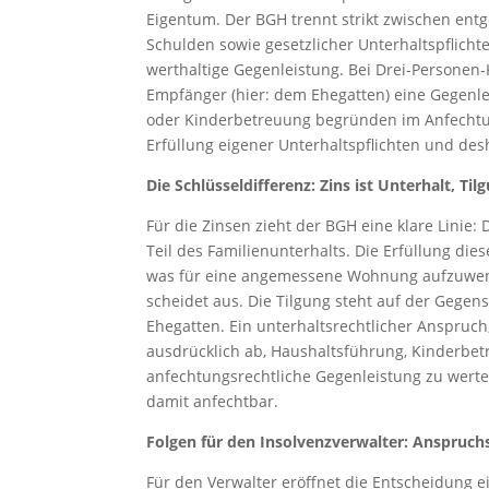
Eigentum. Der BGH trennt strikt zwischen entge
Schulden sowie gesetzlicher Unterhaltspflicht
werthaltige Gegenleistung. Bei Drei-Personen-
Empfänger (hier: dem Ehegatten) eine Gegenle
oder Kinderbetreuung begründen im Anfechtung
Erfüllung eigener Unterhaltspflichten und de
Die Schlüsseldifferenz: Zins ist Unterhalt, T
Für die Zinsen zieht der BGH eine klare Lini
Teil des Familienunterhalts. Die Erfüllung dies
was für eine angemessene Wohnung aufzuwende
scheidet aus. Die Tilgung steht auf der Gegens
Ehegatten. Ein unterhaltsrechtlicher Anspruc
ausdrücklich ab, Haushaltsführung, Kinderbetr
anfechtungsrechtliche Gegenleistung zu werten
damit anfechtbar.
Folgen für den Insolvenzverwalter: Anspruc
Für den Verwalter eröffnet die Entscheidung ei