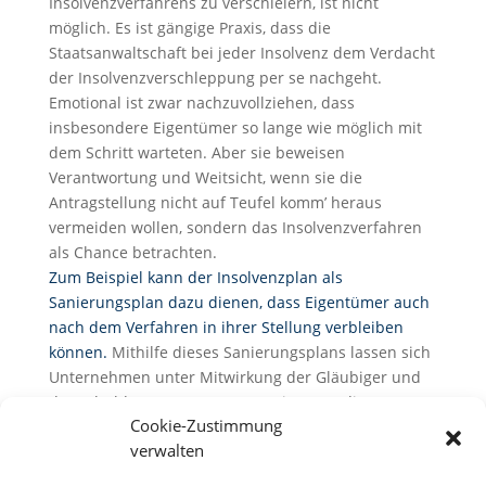
Insolvenzverfahrens zu verschleiern, ist nicht
möglich. Es ist gängige Praxis, dass die
Staatsanwaltschaft bei jeder Insolvenz dem Verdacht
der Insolvenzverschleppung per se nachgeht.
Emotional ist zwar nachzuvollziehen, dass
insbesondere Eigentümer so lange wie möglich mit
dem Schritt warteten. Aber sie beweisen
Verantwortung und Weitsicht, wenn sie die
Antragstellung nicht auf Teufel komm’ heraus
vermeiden wollen, sondern das Insolvenzverfahren
als Chance betrachten.
Zum Beispiel kann der Insolvenzplan als
Sanierungsplan dazu dienen, dass Eigentümer auch
nach dem Verfahren in ihrer Stellung verbleiben
können.
Mithilfe dieses Sanierungsplans lassen sich
Unternehmen unter Mitwirkung der Gläubiger und
der Schuldnerorgane unter gewissen Bedingungen
Cookie-Zustimmung
erhalten. Voraussetzung für die Sanierung im
verwalten
Insolvenzplanverfahren ist, dass das Unternehmen
leistungswirtschaftlich wirklich saniert werden kann