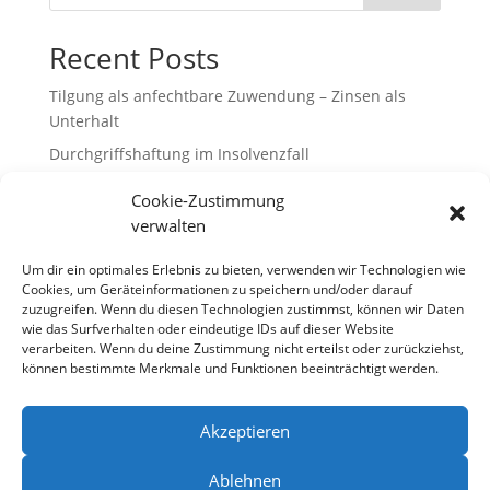
Recent Posts
Tilgung als anfechtbare Zuwendung – Zinsen als
Unterhalt
Durchgriffshaftung im Insolvenzfall
Insolvenzverfahren in der
Cookie-Zustimmung
Metallbearbeitungsbranche mit erfolgreicher
verwalten
übertragender Sanierung
Stahl- und Metallbau Borowski: Gutes Ergebnis für
Um dir ein optimales Erlebnis zu bieten, verwenden wir Technologien wie
Cookies, um Geräteinformationen zu speichern und/oder darauf
Gläubiger
zuzugreifen. Wenn du diesen Technologien zustimmst, können wir Daten
Duisburger Wein-Bistro „Movies“ wird fortgeführt
wie das Surfverhalten oder eindeutige IDs auf dieser Website
verarbeiten. Wenn du deine Zustimmung nicht erteilst oder zurückziehst,
können bestimmte Merkmale und Funktionen beeinträchtigt werden.
Recent Comments
Es sind keine Kommentare vorhanden.
Akzeptieren
Ablehnen