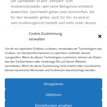
Der Sachwalter ist kein „Pendant″ zum
Insolvenzverwalter, weil seine Befugnisse erheblich
abweichen. Gleichwohl gelten viele Vorschriften, die
für den Verwalter gelten, auch für ihn: So wird er
vom Insolvenzgericht bestellt und steht unter dessen
Aufsicht. Das Gericht kann jederzeit Auskünfte und
Cookie-Zustimmung
Berichte über den Sachstand und die
verwalten
Geschäftsführung von dem Sachwalter verlangen.
Diese beizubringen und das Gericht in der
Um dir ein optimales Erlebnis zu bieten, verwenden wir Technologien wie
Verfahrensaufsicht zu unterstützen und zu
Cookies, um Geräteinformationen zu speichern und/oder darauf
qualifizieren, ist die Hauptaufgabe des Sachwalters,
zuzugreifen. Wenn du diesen Technologien zustimmst, können wir Daten
der seine Rolle ernst nimmt.
wie das Surfverhalten oder eindeutige IDs auf dieser Website
verarbeiten. Wenn du deine Zustimmung nicht erteilst oder zurückziehst,
können bestimmte Merkmale und Funktionen beeinträchtigt werden.
Akzeptieren
Ablehnen
Einstellungen ansehen
Impressum
Datenschutz
Kontakt